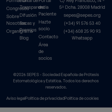
Formación
Portal de
Portal
C/ Rey Francisco, 14 -
Transparencia
del
5º Dcha. 28008 Madrid
Congresos
Paciente
Difusión
sepes@sepes.org
Sobre
Hazte
Nosotros
Becas y
(+34) 91 576 53 40
socio
Premios
Organigrama
(+34) 608 25 90 93
Contacto
Blog
Whatsapp
Área
de
socios
©2026 SEPES - Sociedad Española de Prótesis
Estomatológica y Estética. Todos los derechos
reservados.
Aviso legal
Política de privacidad
Política de cookies