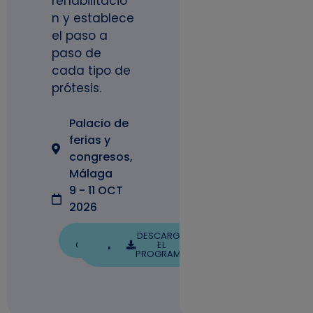
rehabilitació
n y establece
el paso a
paso de
cada tipo de
prótesis.
Palacio de
ferias y
congresos,
Málaga
9 - 11 OCT
2026
GALERÍA
LIBRO DE
DESCARGA
DESCARGA
COMUNICACIONES
DE
EL
EL
FOTOS
CERTIFICADO
PROGRAMA