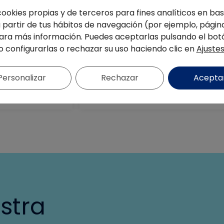
cookies propias y de terceros para fines analíticos en base
partir de tus hábitos de navegación (por ejemplo, página
ra más información. Puedes aceptarlas pulsando el bot
o configurarlas o rechazar su uso haciendo clic en
Ajuste
S
FOLLETOS DE PRÓ
Personalizar
Rechazar
Acepta
FORMULARIO DE
stra