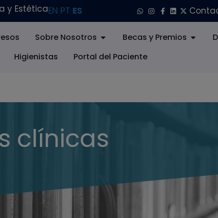
 y Estética
EN
PT
ES
Conta
esos
Sobre Nosotros
Becas y Premios
D
Higienistas
Portal del Paciente
s clínicas