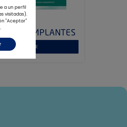
 a un perfil
s visitadas).
ón "Aceptar"
s
.
TESIS – IMPLANTES
r
 COMPRA ONLINE