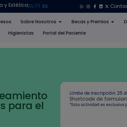
 y Estética
EN
PT
ES
Conta
esos
Sobre Nosotros
Becas y Premios
D
Higienistas
Portal del Paciente
ueamiento
Límite de inscripción: 25 
Shortcode de formular
s para el
*Esta actividad es exclusiva 