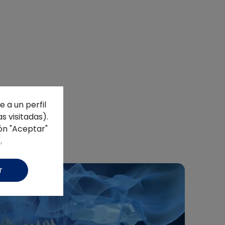
 a un perfil
s visitadas).
ón "Aceptar"
s
.
r