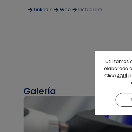
LinkedIn
Web
Instagram
Utilizamos 
elaborado a 
Clica
pa
AQUÍ
Galería