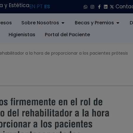
 y Estética
EN
PT
ES
Conta
esos
Sobre Nosotros
Becas y Premios
D
Higienistas
Portal del Paciente
habilitador a la hora de proporcionar a los pacientes prótesis