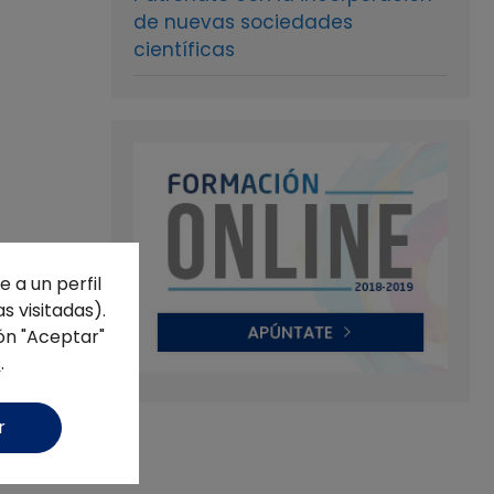
de nuevas sociedades
científicas
 a un perfil
s visitadas).
ón "Aceptar"
s
.
r