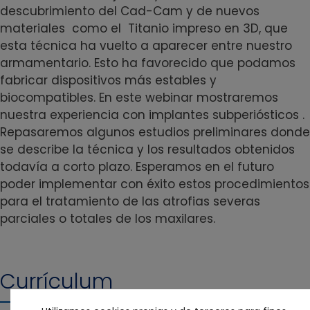
descubrimiento del Cad-Cam y de nuevos
materiales como el Titanio impreso en 3D, que
esta técnica ha vuelto a aparecer entre nuestro
armamentario. Esto ha favorecido que podamos
fabricar dispositivos más estables y
biocompatibles. En este webinar mostraremos
nuestra experiencia con implantes subperiósticos .
Repasaremos algunos estudios preliminares donde
se describe la técnica y los resultados obtenidos
todavía a corto plazo. Esperamos en el futuro
poder implementar con éxito estos procedimientos
para el tratamiento de las atrofias severas
parciales o totales de los maxilares.
Currículum