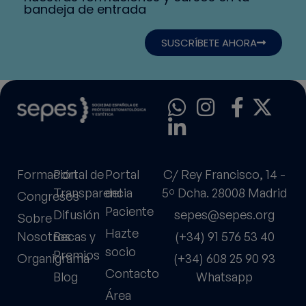
bandeja de entrada
SUSCRÍBETE AHORA
Formación
Portal de
Portal
C/ Rey Francisco, 14 -
Transparencia
del
5º Dcha. 28008 Madrid
Congresos
Paciente
Difusión
sepes@sepes.org
Sobre
Hazte
Nosotros
Becas y
(+34) 91 576 53 40
socio
Premios
Organigrama
(+34) 608 25 90 93
Contacto
Blog
Whatsapp
Área