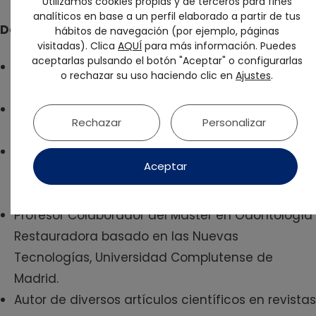
Utilizamos cookies propias y de terceros para fines
analíticos en base a un perfil elaborado a partir de tus
David de Paz
hábitos de navegación (por ejemplo, páginas
visitadas). Clica
AQUÍ
para más información. Puedes
aceptarlas pulsando el botón "Aceptar" o configurarlas
Licenciado en Odontología, 2008-2013,
o rechazar su uso haciendo clic en
Ajustes
.
Universidad Europea de Madrid.
Máster en Periodoncia Avanzada, 2014-2016,
Rechazar
Personalizar
Universidad Europea de Madrid.
Máster en Odontología Restauradora basado en
Aceptar
las Nuevas Tecnologías, 2018-2020, Universidad
Complutense de Madrid.
Profesor Colaborador del Máster en Odontología
Restauradora basado en las Nuevas
Tecnologías, Universidad Complutense de
Madrid.
Autor de diversos artículos científicos en revistas