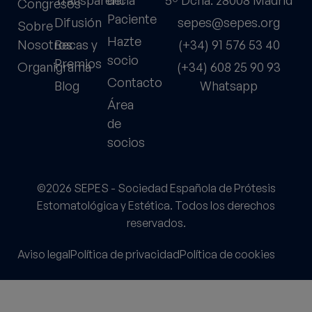
Transparencia
del
5º Dcha. 28008 Madrid
Congresos
Paciente
Difusión
sepes@sepes.org
Sobre
Hazte
Nosotros
Becas y
(+34) 91 576 53 40
socio
Premios
Organigrama
(+34) 608 25 90 93
Contacto
Blog
Whatsapp
Área
de
socios
©2026 SEPES - Sociedad Española de Prótesis
Estomatológica y Estética. Todos los derechos
reservados.
Aviso legal
Política de privacidad
Política de cookies