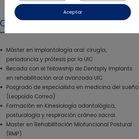
Aceptar
Currículum
Máster en implantología oral: cirugía,
periodoncia y prótesis por la UIC
Becada con el fellowship de Dentsply implants
en rehabilitación oral avanzada UIC
Posgrado de especialista en medicina del sueño
(Leopoldo Correa)
Formación en Kinesiologia odontológica,
posturologia y respiración cráneo sacral
Master en Rehabilitación Miofuncional Postural
(RMP)