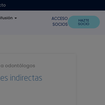
cto
ifusión
ACCESO
HAZTE
SOCIO
SOCIOS
o a odontólogos
es indirectas