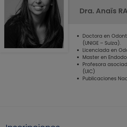
Dra. Anaïs R
Doctora en Odonto
(UNIGE – Suiza).
Licenciada en Odo
Master en Endodon
Profesora asociad
(UIC)
Publicaciones Nac