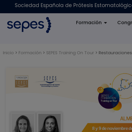
Sociedad Española de Prótesis Estomatológica
Formación
Congr
Inicio
>
Formación
>
SEPES Training On Tour
>
Restauraciones 