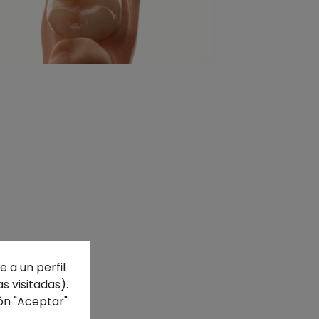
 a un perfil
s visitadas).
ón "Aceptar"
s
.