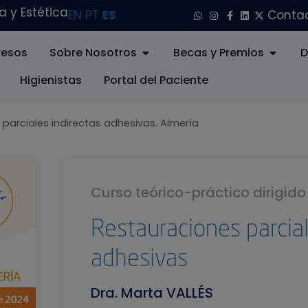
 y Estética
EN
PT
ES
Conta
esos
Sobre Nosotros
Becas y Premios
D
Higienistas
Portal del Paciente
parciales indirectas adhesivas. Almería
Curso teórico-práctico dirigid
Restauraciones parcial
adhesivas
Dra. Marta VALLÉS