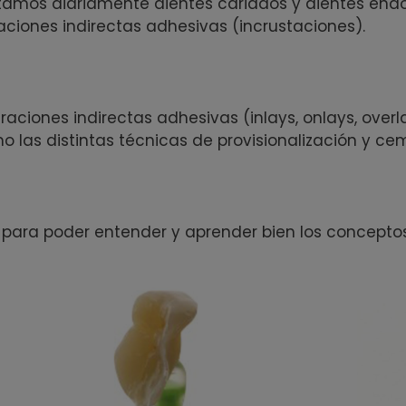
ilitamos diariamente dientes cariados y dientes en
raciones indirectas adhesivas (incrustaciones).
auraciones indirectas adhesivas (inlays, onlays, ove
omo las distintas técnicas de provisionalización y c
s, para poder entender y aprender bien los concept