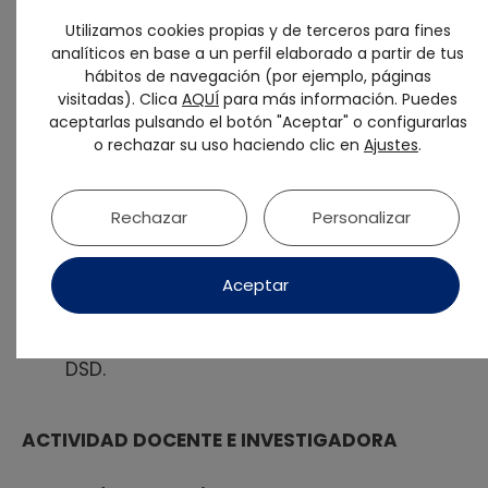
Experto en implantología
por el Dr.
Utilizamos cookies propias y de terceros para fines
Donado y Dr. López-Quiles.
analíticos en base a un perfil elaborado a partir de tus
Certificado Universitario en Disfunción
hábitos de navegación (por ejemplo, páginas
visitadas). Clica
AQUÍ
para más información. Puedes
Temporo Mandibular y Dolor Orofacial por
aceptarlas pulsando el botón "Aceptar" o configurarlas
el Dr. Okeson.
o rechazar su uso haciendo clic en
Ajustes
.
Certificado en Carillas LUMINNERS
Certificado en DSD (Digital Smile Design
Rechazar
Personalizar
and Interdisciplinary Communication in
Esthetic Dentistry).
Aceptar
Certificado como DSD PLANNER (Digital
Smile Design) Autorizado para trabajar
con el programa de diseño de NEMOTEC
DSD.
ACTIVIDAD DOCENTE E INVESTIGADORA