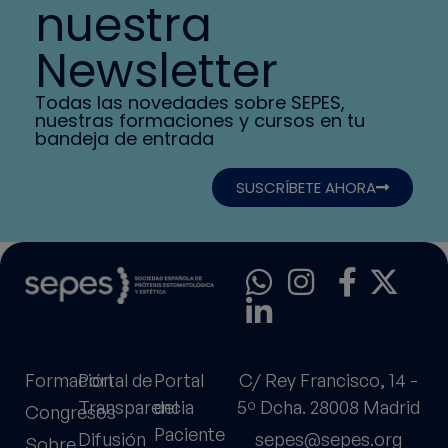
nuestra
Newsletter
Todas las novedades sobre SEPES,
nuestras formaciones y cursos en tu
bandeja de entrada
SUSCRÍBETE AHORA
Formación
Portal de
Portal
C/ Rey Francisco, 14 -
Transparencia
del
5º Dcha. 28008 Madrid
Congresos
Paciente
Difusión
sepes@sepes.org
Sobre