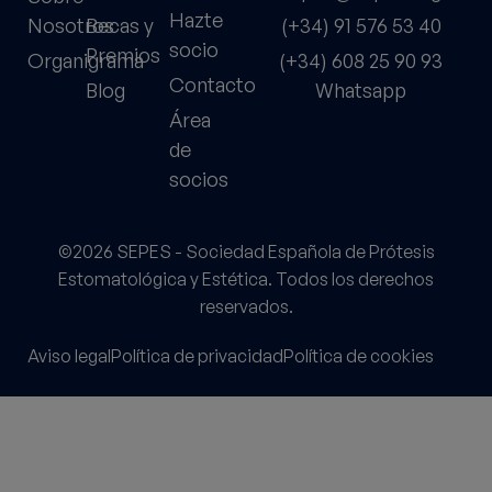
Hazte
Nosotros
Becas y
(+34) 91 576 53 40
socio
Premios
Organigrama
(+34) 608 25 90 93
Contacto
Blog
Whatsapp
Área
de
socios
©2026 SEPES - Sociedad Española de Prótesis
Estomatológica y Estética. Todos los derechos
reservados.
Aviso legal
Política de privacidad
Política de cookies