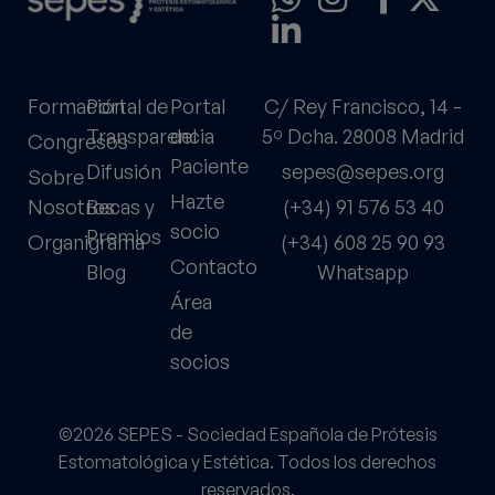
Formación
Portal de
Portal
C/ Rey Francisco, 14 -
Transparencia
del
5º Dcha. 28008 Madrid
Congresos
Paciente
Difusión
sepes@sepes.org
Sobre
Hazte
Nosotros
Becas y
(+34) 91 576 53 40
socio
Premios
Organigrama
(+34) 608 25 90 93
Contacto
Blog
Whatsapp
Área
de
socios
©2026 SEPES - Sociedad Española de Prótesis
Estomatológica y Estética. Todos los derechos
reservados.