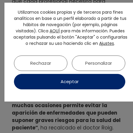
que cada profesional necesita para
realizar su tarea en un tratamiento de
Utilizamos cookies propias y de terceros para fines
estética dental que requiera la
analíticos en base a un perfil elaborado a partir de tus
intervención de diferentes especialidades
hábitos de navegación (por ejemplo, páginas
de la odontología.
visitadas). Clica
AQUÍ
para más información. Puedes
aceptarlas pulsando el botón "Aceptar" o configurarlas
o rechazar su uso haciendo clic en
Ajustes
.
“Reiterando que lo más importante ha
sido, es y será la salud bucodental, el
Congreso constata la consolidación de
Rechazar
Personalizar
la necesaria convergencia con la
estética, ya que no solamente es lo que
Aceptar
los pacientes piden, sino que también es
lo que al final resulta más positivo para
la efectividad del tratamiento, que en
muchas ocasiones permite evitar la
aparición de enfermedades que pueden
suponer graves riesgos para la salud del
paciente”
, ha recalcado el doctor Roig.