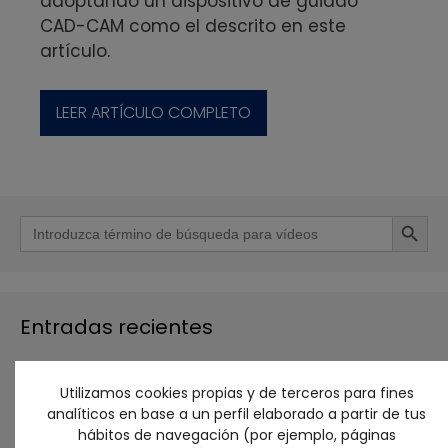
adoptando un dispositivo de guiado
CAD-CAM como el descrito en este
artículo.
LEER ARTÍCULO COMPLETO
Botón de b
Buscar:
Entradas recientes
Málaga acogerá en octubre el 55 Congreso
Utilizamos cookies propias y de terceros para fines
Internacional Sepes, centrado en odontología
analíticos en base a un perfil elaborado a partir de tus
restauradora disruptiva
hábitos de navegación (por ejemplo, páginas