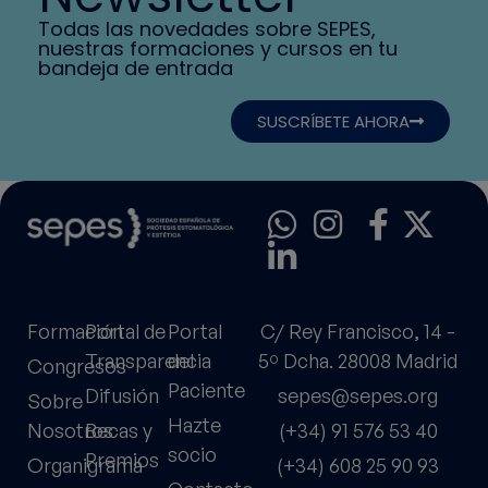
Todas las novedades sobre SEPES,
nuestras formaciones y cursos en tu
bandeja de entrada
SUSCRÍBETE AHORA
Formación
Portal de
Portal
C/ Rey Francisco, 14 -
Transparencia
del
5º Dcha. 28008 Madrid
Congresos
Paciente
Difusión
sepes@sepes.org
Sobre
Hazte
Nosotros
Becas y
(+34) 91 576 53 40
socio
Premios
Organigrama
(+34) 608 25 90 93