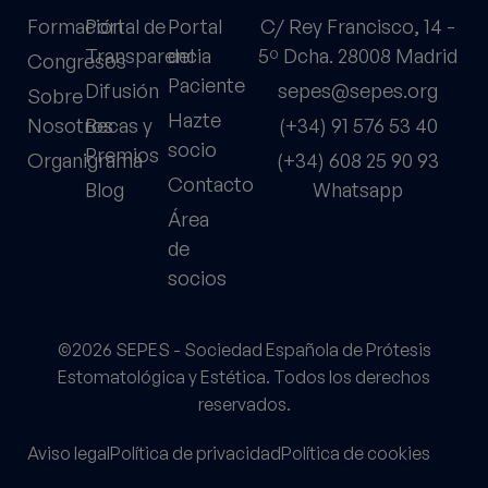
Formación
Portal de
Portal
C/ Rey Francisco, 14 -
Transparencia
del
5º Dcha. 28008 Madrid
Congresos
Paciente
Difusión
sepes@sepes.org
Sobre
Hazte
Nosotros
Becas y
(+34) 91 576 53 40
socio
Premios
Organigrama
(+34) 608 25 90 93
Contacto
Blog
Whatsapp
Área
de
socios
©2026 SEPES - Sociedad Española de Prótesis
Estomatológica y Estética. Todos los derechos
reservados.
Aviso legal
Política de privacidad
Política de cookies