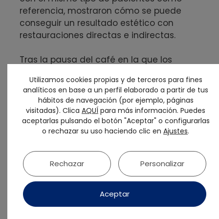
referencia, mostraron cómo se puede
conseguir un resultado estético con
restauraciones directas e indirectas.
Tras la pausa del café en la que los
asistentes pudieron visitar una amplia
Utilizamos cookies propias y de terceros para fines
exposición comercial, los presidentes de
analíticos en base a un perfil elaborado a partir de tus
SEPES y SEPA Guillermo Pradíes y José Nart
hábitos de navegación (por ejemplo, páginas
comentaron la necesidad imprescindible
visitadas). Clica
AQUÍ
para más información. Puedes
de trabajar por una comunidad de
aceptarlas pulsando el botón "Aceptar" o configurarlas
o rechazar su uso haciendo clic en
Ajustes
.
conocimiento interdisciplinar y digital.
Rechazar
Personalizar
Aceptar