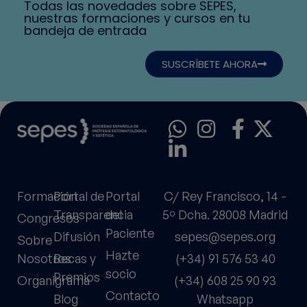
Todas las novedades sobre SEPES,
nuestras formaciones y cursos en tu
bandeja de entrada
SUSCRÍBETE AHORA
Formación
Portal de
Portal
C/ Rey Francisco, 14 -
Transparencia
del
5º Dcha. 28008 Madrid
Congresos
Paciente
Difusión
sepes@sepes.org
Sobre
Hazte
Nosotros
Becas y
(+34) 91 576 53 40
socio
Premios
Organigrama
(+34) 608 25 90 93
Contacto
Blog
Whatsapp