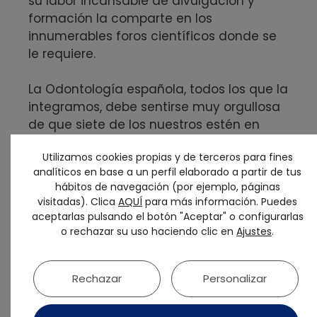
su labor incansable de divulgación y
formación la comparte en los
innumerables foros científicos donde se
le requiere.
La Odontología española, todos los que la
integramos, debe sentirse muy orgullosa
de que siete de los nuestros estén en
este ranking donde se reconoce la mejor
Utilizamos cookies propias y de terceros para fines
ciencia a nivel mundial. Desde SEPES
analíticos en base a un perfil elaborado a partir de tus
nuestra más sincera enhorabuena a
hábitos de navegación (por ejemplo, páginas
todos ellos.
visitadas). Clica
AQUÍ
para más información. Puedes
aceptarlas pulsando el botón "Aceptar" o configurarlas
https://www.consejodentistas.es/comunic
o rechazar su uso haciendo clic en
Ajustes
.
acion/actualidad-consejo/notas-de-
prensa-consejo/item/1932-siete-
Rechazar
Personalizar
odontologos-espanoles-entre-los-
cientificos-mas-influyentes-a-nivel-