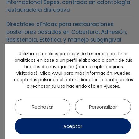
Internacional Sepes, centrado en odontología
restauradora disruptiva
Directrices clínicas para restauraciones
posteriores basadas en Cobertura, Adhesión,
Resistencia, Estética, y manejo subgingival
Factores de riesgo protésicos y su
Utilizamos cookies propias y de terceros para fines
analíticos en base a un perfil elaborado a partir de tus
modificación en el tratamiento de la
hábitos de navegación (por ejemplo, páginas
periimplantitis.
visitadas). Clica
AQUÍ
para más información. Puedes
aceptarlas pulsando el botón "Aceptar" o configurarlas
Soluciones terapéuticas para la decoloración
o rechazar su uso haciendo clic en
Ajustes
.
de dientes calcificados basadas en el
diagnóstico CBCT
Rechazar
Personalizar
La Fundación Fenin refuerza su Patronato con
la incorporación de nuevas sociedades
Aceptar
científicas