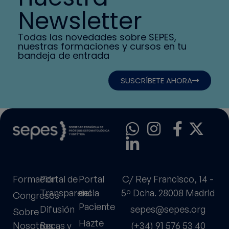
Newsletter
Todas las novedades sobre SEPES,
nuestras formaciones y cursos en tu
bandeja de entrada
SUSCRÍBETE AHORA
Formación
Portal de
Portal
C/ Rey Francisco, 14 -
Transparencia
del
5º Dcha. 28008 Madrid
Congresos
Paciente
Difusión
sepes@sepes.org
Sobre
Hazte
Nosotros
Becas y
(+34) 91 576 53 40