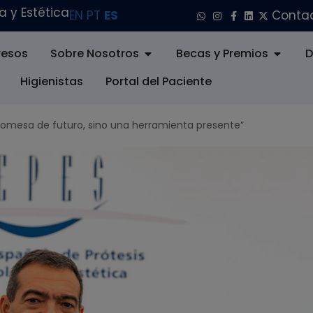
 y Estética
EN
PT
ES
Conta
esos
Sobre Nosotros
Becas y Premios
D
Higienistas
Portal del Paciente
 promesa de futuro, sino una herramienta presente”