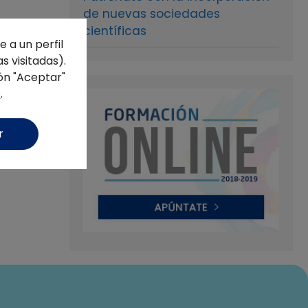
de nuevas sociedades
científicas
 a un perfil
s visitadas).
ón "Aceptar"
s
.
r