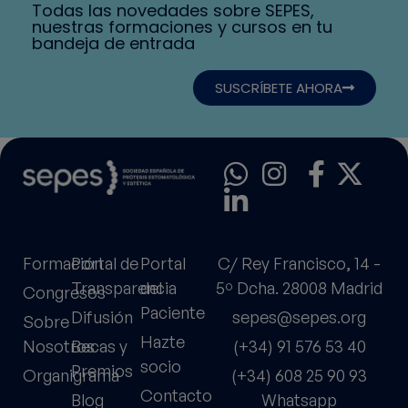
Todas las novedades sobre SEPES,
nuestras formaciones y cursos en tu
bandeja de entrada
SUSCRÍBETE AHORA
Formación
Portal de
Portal
C/ Rey Francisco, 14 -
Transparencia
del
5º Dcha. 28008 Madrid
Congresos
Paciente
Difusión
sepes@sepes.org
Sobre
Hazte
Nosotros
Becas y
(+34) 91 576 53 40
socio
Premios
Organigrama
(+34) 608 25 90 93
Contacto
Blog
Whatsapp