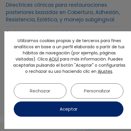
Directrices clínicas para restauraciones
posteriores basadas en Cobertura, Adhesión,
Resistencia, Estética, y manejo subgingival
Factores de riesgo protésicos y su
modificación en el tratamiento de la
Utilizamos cookies propias y de terceros para fines
analíticos en base a un perfil elaborado a partir de tus
periimplantitis.
hábitos de navegación (por ejemplo, páginas
visitadas). Clica
AQUÍ
para más información. Puedes
Soluciones terapéuticas para la decoloración
aceptarlas pulsando el botón "Aceptar" o configurarlas
de dientes calcificados basadas en el
o rechazar su uso haciendo clic en
Ajustes
.
diagnóstico CBCT
La Fundación Fenin refuerza su Patronato con
Rechazar
Personalizar
la incorporación de nuevas sociedades
científicas
Aceptar