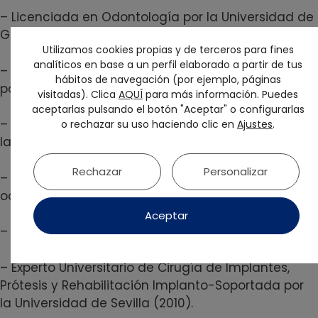
– Licenciada en Odontología por la Universidad de
Granada (2002).
Utilizamos cookies propias y de terceros para fines
analíticos en base a un perfil elaborado a partir de tus
– Diploma de Estudios Avanzados en Odontología
hábitos de navegación (por ejemplo, páginas
por la Universidad de Granada (2004)
visitadas). Clica
AQUÍ
para más información. Puedes
aceptarlas pulsando el botón "Aceptar" o configurarlas
– Máster Universitario de Ortodoncia Avanzada por
o rechazar su uso haciendo clic en
Ajustes
.
la Universidad Europea de Madrid (2009-2012)
Rechazar
Personalizar
– Máster en Trastornos del Sueño para médicos y
odontólogos Universidad País
Aceptar
– Vasco/ Uirmi (2019-2021).
– Experto Universitario de Cirugía de Implantes,
Prótesis y Rehabilitación Implanto-Soportada por
la Universidad de Sevilla (2010).