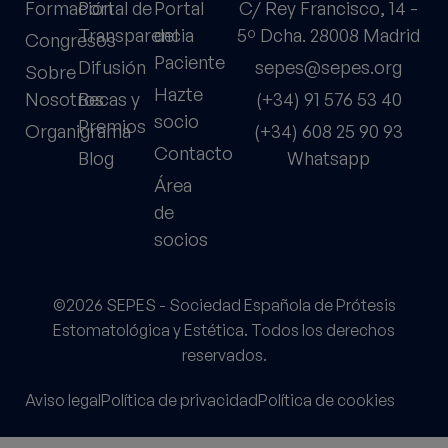
Formación
Portal de
Portal
C/ Rey Francisco, 14 -
Transparencia
del
5º Dcha. 28008 Madrid
Congresos
Paciente
Difusión
sepes@sepes.org
Sobre
Hazte
Nosotros
Becas y
(+34) 91 576 53 40
socio
Premios
Organigrama
(+34) 608 25 90 93
Contacto
Blog
Whatsapp
Área
de
socios
©2026 SEPES - Sociedad Española de Prótesis
Estomatológica y Estética. Todos los derechos
reservados.
Aviso legal
Política de privacidad
Política de cookies