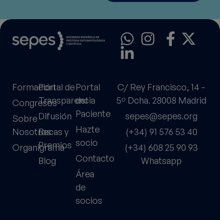
Formación
Portal de
Portal
C/ Rey Francisco, 14 -
Transparencia
del
5º Dcha. 28008 Madrid
Congresos
Paciente
Difusión
sepes@sepes.org
Sobre
Hazte
Nosotros
Becas y
(+34) 91 576 53 40
socio
Premios
Organigrama
(+34) 608 25 90 93
Contacto
Blog
Whatsapp
Área
de
socios