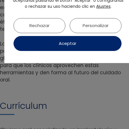
redefiniendo la precisión, la eficiencia y la
aceptarlas pulsando el botón "Aceptar" o configurarlas
o rechazar su uso haciendo clic en
Ajustes
.
experiencia del paciente. Además, se abordarán
cuestiones como los sesgos, las consideraciones
éticas y el rol humano en esta revolución
Rechazar
Personalizar
tecnológica.
Los asistentes obtendrán una visión clara de la
Aceptar
posición actual de la odontología en el panorama
global de la IA, así como de las oportunidades
para que los clínicos aprovechen estas
herramientas y den forma al futuro del cuidado
oral.
Currículum