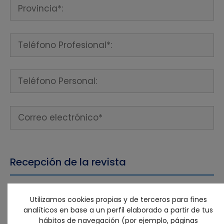
Recepción de la revista
Email para recibir las claves para versión
Utilizamos cookies propias y de terceros para fines
online:
analíticos en base a un perfil elaborado a partir de tus
hábitos de navegación (por ejemplo, páginas