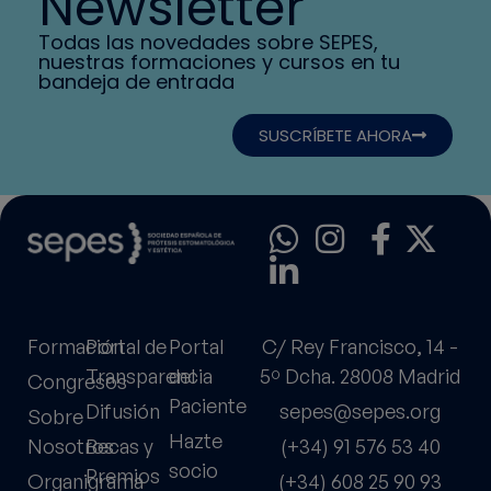
Newsletter
Todas las novedades sobre SEPES,
nuestras formaciones y cursos en tu
bandeja de entrada
SUSCRÍBETE AHORA
Formación
Portal de
Portal
C/ Rey Francisco, 14 -
Transparencia
del
5º Dcha. 28008 Madrid
Congresos
Paciente
Difusión
sepes@sepes.org
Sobre
Hazte
Nosotros
Becas y
(+34) 91 576 53 40
socio
Premios
Organigrama
(+34) 608 25 90 93