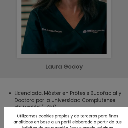
Laura Godoy
Licenciada, Máster en Prótesis Bucofacial y
Doctora por la Universidad Complutense
de Madrid (UCM)
Profesora Ayudante del Máster de Prótesis,
Utilizamos cookies propias y de terceros para fines
Implantoprótesis y Estética Dental de la
analíticos en base a un perfil elaborado a partir de tus
hábitos de navegación (por ejemplo, páginas