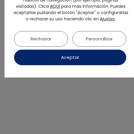
Universidad Europea de Madrid
visitadas). Clica
AQUÍ
para más información. Puedes
Coordinadora del área de Formación de
aceptarlas pulsando el botón "Aceptar" o configurarlas
Pradíes Dental Academy
o rechazar su uso haciendo clic en
Ajustes
.
Docente del Equipo Pradíes Dental
Academy
Práctica privada en Pradíes & Laffond
Rechazar
Personalizar
Dental Academy
Colaboración como ponente en distintas
Aceptar
universidades nacionales (UCM, URJC) e
internacionales (USFQ)