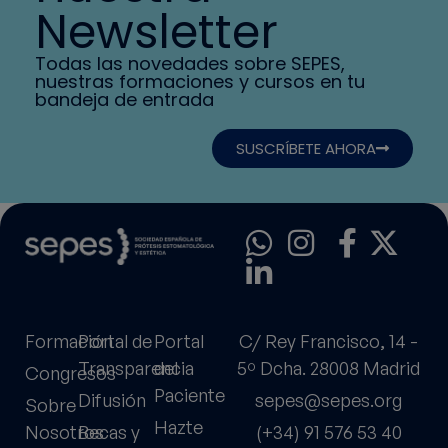
Newsletter
Todas las novedades sobre SEPES,
nuestras formaciones y cursos en tu
bandeja de entrada
SUSCRÍBETE AHORA
Formación
Portal de
Portal
C/ Rey Francisco, 14 -
Transparencia
del
5º Dcha. 28008 Madrid
Congresos
Paciente
Difusión
sepes@sepes.org
Sobre
Hazte
Nosotros
Becas y
(+34) 91 576 53 40