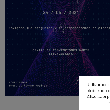
Utilizamos 
elaborado a 
Clica
pa
AQUÍ