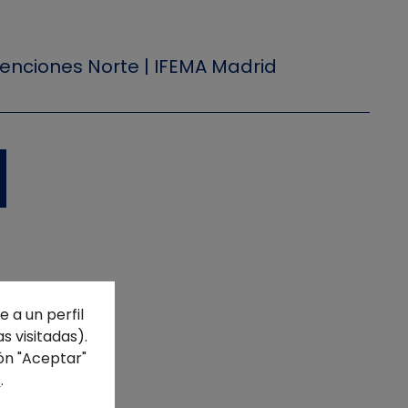
enciones Norte | IFEMA Madrid
 a un perfil
s visitadas).
ón "Aceptar"
s
.