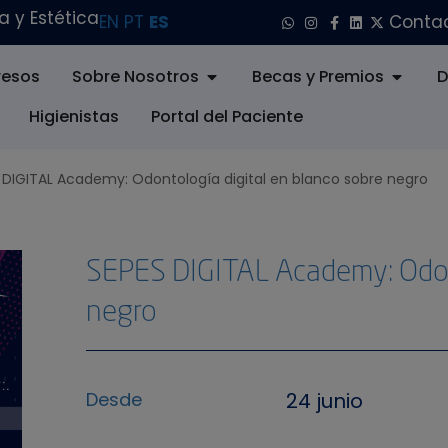
 y Estética
EN
PT
ES
Conta
esos
Sobre Nosotros
Becas y Premios
D
Higienistas
Portal del Paciente
 DIGITAL Academy: Odontología digital en blanco sobre negro
SEPES DIGITAL Academy: Odont
negro
Desde
24 junio