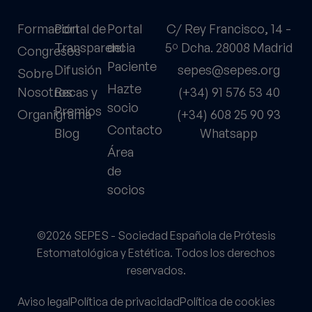
Formación
Portal de
Portal
C/ Rey Francisco, 14 -
Transparencia
del
5º Dcha. 28008 Madrid
Congresos
Paciente
Difusión
sepes@sepes.org
Sobre
Hazte
Nosotros
Becas y
(+34) 91 576 53 40
socio
Premios
Organigrama
(+34) 608 25 90 93
Contacto
Blog
Whatsapp
Área
de
socios
©2026 SEPES - Sociedad Española de Prótesis
Estomatológica y Estética. Todos los derechos
reservados.
Aviso legal
Política de privacidad
Política de cookies