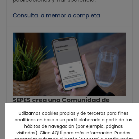
Consulta la memoria completa
SEPES crea una Comunidad de
WhatsApp. Juntos mejoramos
Utilizamos cookies propias y de terceros para fines
para ti.
analíticos en base a un perfil elaborado a partir de tus
Un espacio de comunicación inmediata
hábitos de navegación (por ejemplo, páginas
para compartir información todas las
visitadas). Clica
AQUÍ
para más información. Puedes
novedades de SEPES con vosotros. Únete