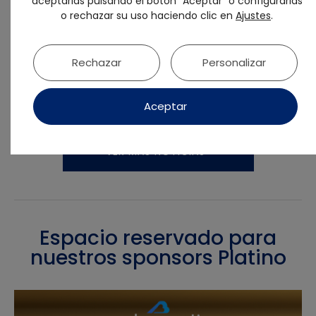
aceptarlas pulsando el botón "Aceptar" o configurarlas
o rechazar su uso haciendo clic en
Ajustes
.
y conoce noticias exclusivas, todo sobre
nuestros cursos, próximos eventos y
mucho más. ¡Te esperamos!
Rechazar
Personalizar
¡Únete a nuestra Comunidad de
Whatsapp!
Aceptar
VER MÁS NOTICIAS
Espacio reservado para
nuestros sponsors Platino