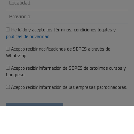
He leído y acepto los términos, condiciones legales y
políticas de privacidad
.
Acepto recibir notificaciones de SEPES a través de
Whatssap.
Acepto recibir información de SEPES de próximos cursos y
Congreso.
Acepto recibir información de las empresas patrocinadoras.
Responsable: Sociedad Española de Prótesis Estomatológica y Estética
Finalidad: Responder a su consulta.