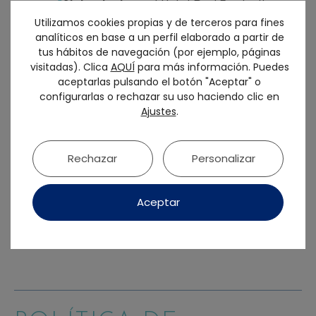
Alojamiento
en el Hotel Real 5 estrellas
Utilizamos cookies propias y de terceros para fines
Gran Lujo
analíticos en base a un perfil elaborado a partir de
Jueves
: cena en el hotel
tus hábitos de navegación (por ejemplo, páginas
visitadas). Clica
AQUÍ
para más información. Puedes
Viernes
: desayuno y comida en el hotel y
aceptarlas pulsando el botón "Aceptar" o
cena en el restaurante Deluz.
configurarlas o rechazar su uso haciendo clic en
Ajustes
.
Sábado
: desayuno y comida en el hotel.
Rechazar
Personalizar
¿Tiene alguna alergia o intolerancia?
Por favor,
indique a qué alimentos
Aceptar