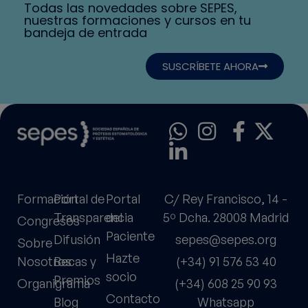
Todas las novedades sobre SEPES,
nuestras formaciones y cursos en tu
bandeja de entrada
SUSCRÍBETE AHORA
Formación
Portal de
Portal
C/ Rey Francisco, 14 -
Transparencia
del
5º Dcha. 28008 Madrid
Congresos
Paciente
Difusión
sepes@sepes.org
Sobre
Hazte
Nosotros
Becas y
(+34) 91 576 53 40
socio
Premios
Organigrama
(+34) 608 25 90 93
Contacto
Blog
Whatsapp